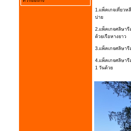
ทัวร์ฮ่องกง
1.แพ็คเกจเที่ยวหล
บ่าย
2.แพ็คเกจศลิษารี
ด้วยเรือหางยาว
3.แพ็คเกจศลิษาร
4.แพ็คเกจศลิษาร
1 วันด้วย