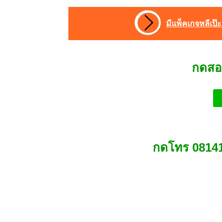
มีแพ็คเกจหลีเป๊ะ 
กดสอ
กดโทร 08141