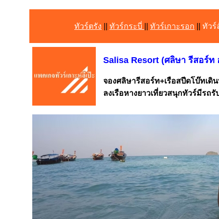
ทัวร์ตรัง
||
ทัวร์กระบี่
||
ทัวร์เกาะรอก
||
ทัวร์
Salisa Resort (ศลิษา รีสอร์
จองศลิษารีสอร์ท+เรือสปีดโบ๊ทเด
ลงเรือหางยาวเที่ยวสนุกทัวร์มีรถ