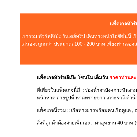
แพ็คเกจทัวร์
เรารวม ทัวร์หลีเป๊ะ วันเดย์ทริป เดินทางหน้าไฮซีซั่นนี้ เ
เสนอจะถูกกว่า ประมาณ 100 - 200 บาท เพียงท่านจองล
แพ็คเกจทัวร์หลีเป๊ะ โซนใน เต็มวัน
ราคาท่านละ
ที่เที่ยวในแพ็คเกจนี้มี :: ร่องน้ำจาบัง-เกาะหินงา
หน้าหาด ถ่ายรูปที่ หาดทรายขาว เกาะราวี-ดำน้
แพ็คเกจนี้รวม :: เรือหางยาวพร้อมคนเรือดูแล , อาห
สิ่งที่ลูกค้าต้องจ่ายเพิ่มเอง :: ค่าอุทยาน 40 บาท 